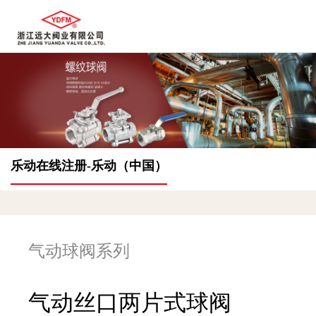
乐动在线注册-乐动（中国）
气动球阀系列
气动丝口两片式球阀